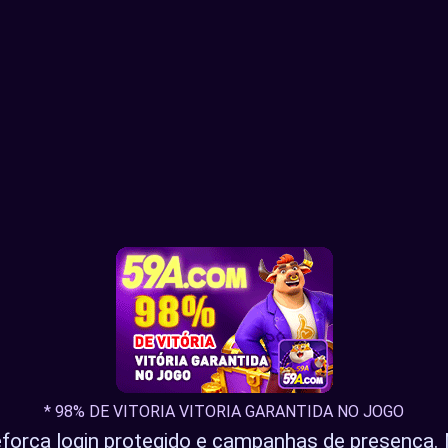
* 98% DE VITORIA VITORIA GARANTIDA NO JOGO
força login protegido e campanhas de presença.