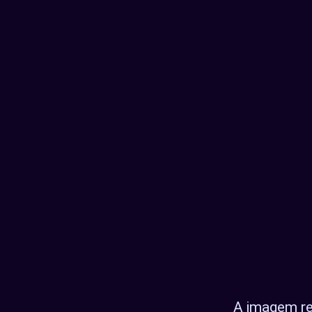
A imagem re