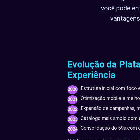
você pode en
vantagens
Evolução da Plat
Experiência
Estrutura inicial com foco
2020
Otimização mobile e melho
2021
Expansão de campanhas, mi
2022
Catálogo mais amplo com e
2023
Consolidação do 59a.com 
2024