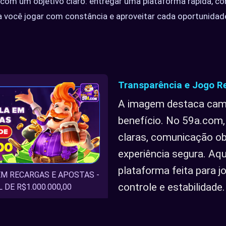
com um objetivo claro: entregar uma plataforma rápida, con
 você jogar com constância e aproveitar cada oportunidad
Transparência e Jogo R
A imagem destaca cam
benefício. No 59a.com
claras, comunicação ob
experiência segura. Aq
plataforma feita para j
EM RECARGAS E APOSTAS -
controle e estabilidade.
DE R$1.000.000,00