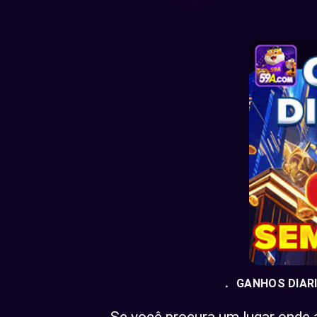
GANHOS DIAR