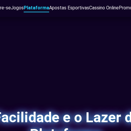
re-se
Jogos
Plataforma
Apostas Esportivas
Cassino Online
Prom
Facilidade e o Lazer