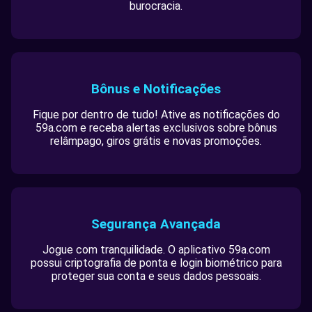
burocracia.
Bônus e Notificações
Fique por dentro de tudo! Ative as notificações do
59a.com e receba alertas exclusivos sobre bônus
relâmpago, giros grátis e novas promoções.
Segurança Avançada
Jogue com tranquilidade. O aplicativo 59a.com
possui criptografia de ponta e login biométrico para
proteger sua conta e seus dados pessoais.