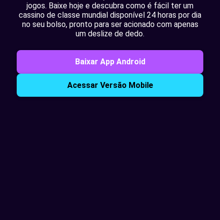
jogos. Baixe hoje e descubra como é fácil ter um
cassino de classe mundial disponível 24 horas por dia
no seu bolso, pronto para ser acionado com apenas
um deslize de dedo.
Baixar App Android
Acessar Versão Mobile