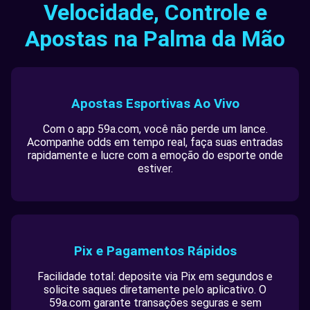
Velocidade, Controle e
Apostas na Palma da Mão
Apostas Esportivas Ao Vivo
Com o app 59a.com, você não perde um lance.
Acompanhe odds em tempo real, faça suas entradas
rapidamente e lucre com a emoção do esporte onde
estiver.
Pix e Pagamentos Rápidos
Facilidade total: deposite via Pix em segundos e
solicite saques diretamente pelo aplicativo. O
59a.com garante transações seguras e sem