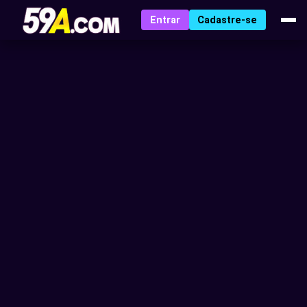
Entrar
Cadastre-se